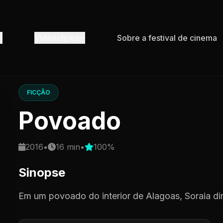
Videoclipes
Sobre a festival de cinema
FICÇÃO
Povoado
2016
•
16 min
•
100%
Sinopse
Em um povoado do interior de Alagoas, Soraia di